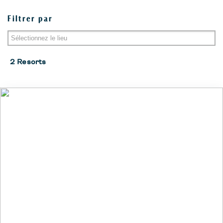
Filtrer par
Zakynthos-Tsilivi
2 Resorts
Corfu-Gouvia