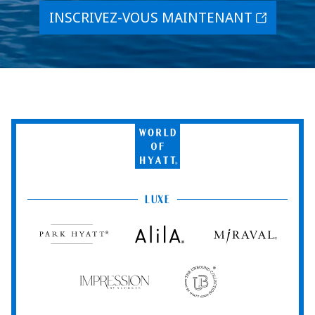
INSCRIVEZ-VOUS MAINTENANT
World
of
Hyatt
LUXE
Park
Alila
Miraval
Hyatt
Impression
The
by
Unbound