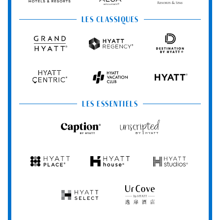
Resorts
Principe
Hotels
Resorts
&
&
LES CLASSIQUES
Resorts
Spas
Grand
Hyatt
Destination
Hyatt
Regency
by
Hyatt
Hyatt
Hyatt
HYATT
Centric
Vacation
Club
LES ESSENTIELS
Caption
Unscripted
by
by
Hyatt
Hyatt
Hyatt
Hyatt
Hyatt
Place
House
Studios
Hyatt
UrCove
Select
by