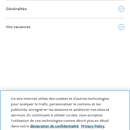
Généralités
Vos vacances
Ce site internet utilise des cookies et d’autres technologies
Déclaration de confidentialité
|
Modalités et conditions
|
pour analyser le trafic, personnaliser le contenu et les
publicités, enregistrer les sessions et améliorer nos sites et
Centre de cookies
|
Sécurité et sûreté
|
services. En continuant à utiliser ce site, vous acceptez
Esclavage moderne et traite des êtres humains
|
l’utilisation de ces technologies comme décrit plus en détail
dans notre
déclaration de confidentialité
.
Privacy Policy.
Ne pas vendre ou partager mes données personnelles
|