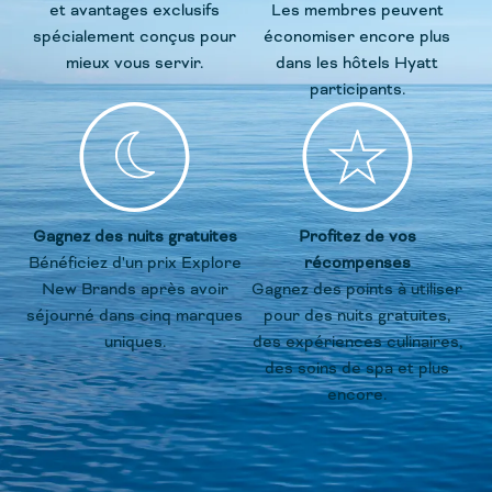
et avantages exclusifs
Les membres peuvent
spécialement conçus pour
économiser encore plus
mieux vous servir.
dans les hôtels Hyatt
participants.
Gagnez des nuits gratuites
Profitez de vos
Bénéficiez d'un prix Explore
récompenses
New Brands après avoir
Gagnez des points à utiliser
séjourné dans cinq marques
pour des nuits gratuites,
uniques.
des expériences culinaires,
des soins de spa et plus
encore.