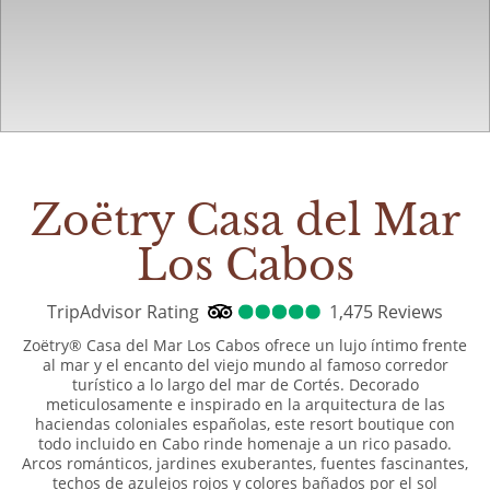
Zoëtry Casa del Mar
Los Cabos
TripAdvisor Rating
5.0
TripAdvisor Rating
1,475 Reviews
1475
Re
Zoëtry® Casa del Mar Los Cabos ofrece un lujo íntimo frente
al mar y el encanto del viejo mundo al famoso corredor
turístico a lo largo del mar de Cortés. Decorado
meticulosamente e inspirado en la arquitectura de las
haciendas coloniales españolas, este resort boutique con
todo incluido en Cabo rinde homenaje a un rico pasado.
Arcos románticos, jardines exuberantes, fuentes fascinantes,
techos de azulejos rojos y colores bañados por el sol