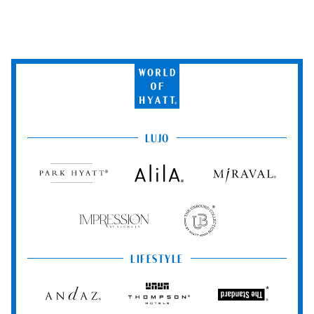
World
of
Hyatt
LUJO
Park
Alila
Miraval
Hyatt
Impression
The
by
Unbound
Secrets
Collection
LIFESTYLE
Andaz
Thompson
The