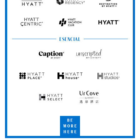
Grand
Hyatt
Destination
Hyatt
Regency
by
Hyatt
Hyatt
Hyatt
HYATT
Centric
Vacation
Club
ESENCIAL
Caption
Unscripted
by
by
Hyatt
Hyatt
Hyatt
Hyatt
Hyatt
Place
House
Studios
Hyatt
UrCove
Select
by
Hyatt
Be
More
Here