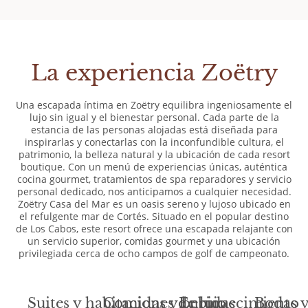
La experiencia Zoëtry
Una escapada íntima en Zoëtry equilibra ingeniosamente el
lujo sin igual y el bienestar personal. Cada parte de la
estancia de las personas alojadas está diseñada para
inspirarlas y conectarlas con la inconfundible cultura, el
patrimonio, la belleza natural y la ubicación de cada resort
boutique. Con un menú de experiencias únicas, auténtica
cocina gourmet, tratamientos de spa reparadores y servicio
personal dedicado, nos anticipamos a cualquier necesidad.
Zoëtry Casa del Mar es un oasis sereno y lujoso ubicado en
el refulgente mar de Cortés. Situado en el popular destino
de Los Cabos, este resort ofrece una escapada relajante con
un servicio superior, comidas gourmet y una ubicación
privilegiada cerca de ocho campos de golf de campeonato.
Suites y habitaciones de lujo
Comidas y bebidas
Enriquecimiento
Bodas y