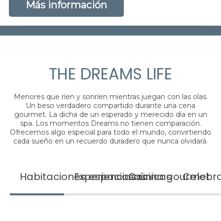
Más información
THE DREAMS LIFE
Menores que ríen y sonríen mientras juegan con las olas.
Un beso verdadero compartido durante una cena
gourmet. La dicha de un esperado y merecido día en un
spa. Los momentos Dreams no tienen comparación.
Ofrecemos algo especial para todo el mundo, convirtiendo
cada sueño en un recuerdo duradero que nunca olvidará.
Habitaciones espaciosas
Experiencias únicas
Cocina gourmet
Celebra