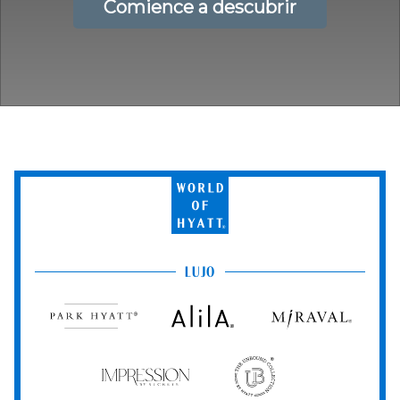
Comience a descubrir
World
of
Hyatt
LUJO
Park
Alila
Miraval
Hyatt
Impression
The