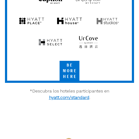
Caption
Unscripted
by
by
Hyatt
Hyatt
Hyatt
Hyatt
Hyatt
Place
House
Studios
Hyatt
UrCove
Select
by
Hyatt
Be
More
Here
*Descubra los hoteles participantes en
hyatt.com/standard
.