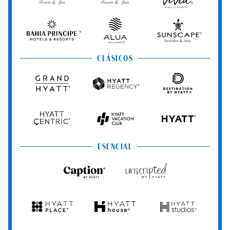
Secrets
Dreams
Hyatt
Resorts
Resorts
Resorts
Vivid
&
&
Hotels
Spas
Spas
&
Bahia
Alua
Sunscape
Resorts
Principe
Hotels
Resorts
&
&
CLÁSICOS
Resorts
Spas
Grand
Hyatt
Destination
Hyatt
Regency
by
Hyatt
Hyatt
Hyatt
HYATT
Centric
Vacation
Club
ESENCIAL
Caption
Unscripted
by
by
Hyatt
Hyatt
Hyatt
Hyatt
Hyatt
Place
House
Studios