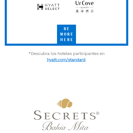
Hyatt
UrCove
Select
by
Hyatt
Be
More
Here
*Descubra los hoteles participantes en
hyatt.com/standard
.