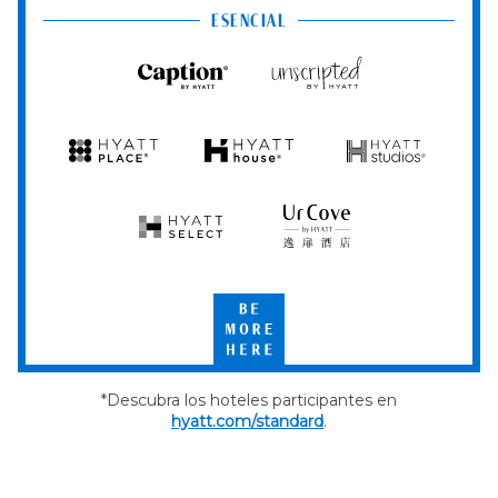
Club
ESENCIAL
Caption
Unscripted
by
by
Hyatt
Hyatt
Hyatt
Hyatt
Hyatt
Place
House
Studios
Hyatt
UrCove
Select
by
Hyatt
Be
More
Here
*Descubra los hoteles participantes en
hyatt.com/standard
.