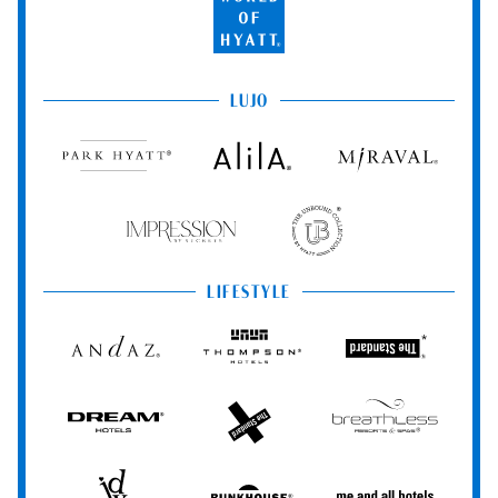
World
of
Hyatt
LUJO
Park
Alila
Miraval
Hyatt
Impression
The
by
Unbound
Secrets
Collection
LIFESTYLE
Andaz
Thompson
The
Hotels
Standard*
Dream
The
Breathless
Hotels
StandardX
Resorts
&