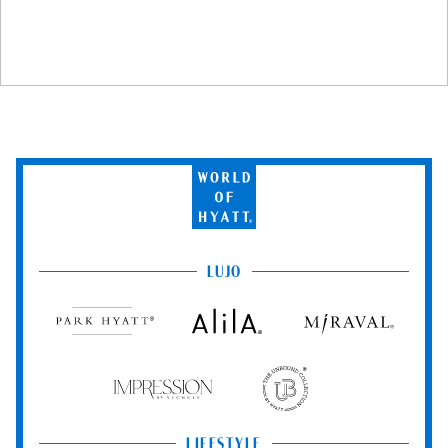
World
of
Hyatt
LUJO
Park
Alila
Miraval
Hyatt
Impression
The
by
Unbound
Secrets
Collection
LIFESTYLE