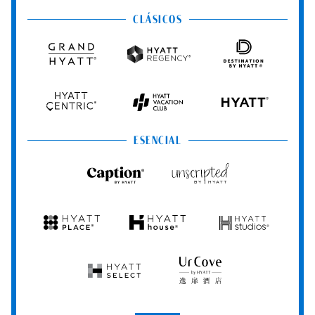
Principe
Hotels
Resorts
&
&
CLÁSICOS
Resorts
Spas
Grand
Hyatt
Destination
Hyatt
Regency
by
Hyatt
Hyatt
Hyatt
HYATT
Centric
Vacation
Club
ESENCIAL
Caption
Unscripted
by
by
Hyatt
Hyatt
Hyatt
Hyatt
Hyatt
Place
House
Studios
Hyatt
UrCove
Select
by
Hyatt