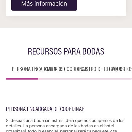
Más información
RECURSOS PARA BODAS
PERSONA ENCARGADA DE COORDINAR
CHECKLIST
REGISTRO DE REGALOS
REQUISITO
PERSONA ENCARGADA DE COORDINAR
Si deseas una boda sin estrés, deja que nos ocupemos de los
detalles. La persona encargada de las bodas en el hotel
organizará todo lo esencial, personalizará tu paquete y te