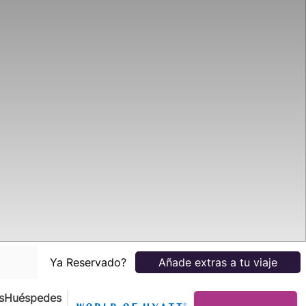
Ya Reservado?
Añade extras a tu viaje
s
Huéspedes