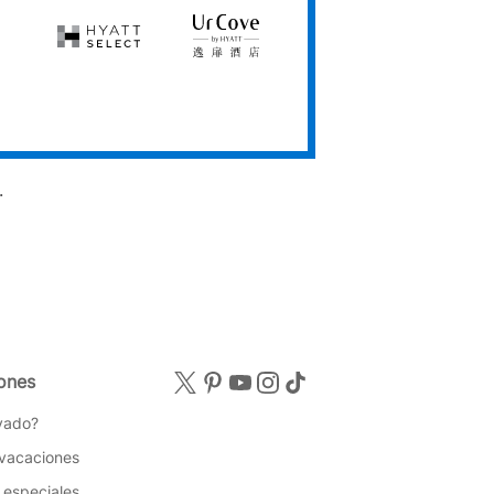
Club
Hyatt
UrCove
Select
by
Hyatt
.
ones
vado?
 vacaciones
 especiales