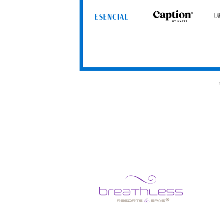
ESENCIAL
Caption
Uns
by
by
Hyatt
Hya