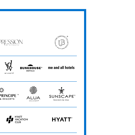
ession
The
Unbound
ets
Collection
JdV
Bunkhouse
Me
by
Hotels
and
Hyatt
All
Hotels
Alua
Sunscape
Hotels
Resorts
&
&
Resorts
Spas
Hyatt
HYATT
Vacation