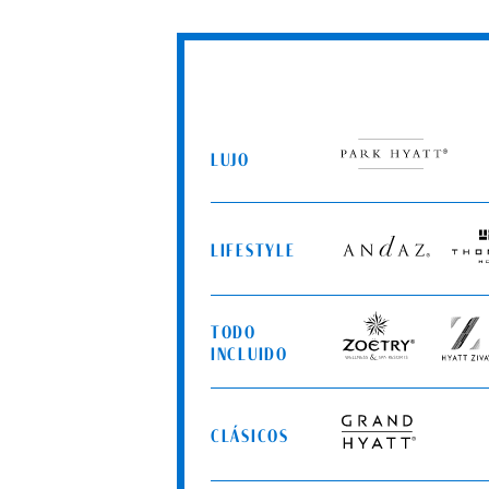
LUJO
Park
Hyatt
LIFESTYLE
Andaz
Thom
Hotels
TODO
Zoëtry
Hyatt
INCLUIDO
Wellness
Ziva
&
Spa
CLÁSICOS
Resorts
Grand
Hyatt