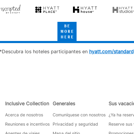
Hyatt
cripted
Hyatt
Hyatt
Hyatt
Place
House
Studios
Be
tt
More
Here
*Descubra los hoteles participantes en
hyatt.com/standard
Inclusive Collection
Generales
Sus vacaci
Acerca de nosotros
Comuníquese con nosotros
¿Ya ha reser
Reuniones e incentivos
Privacidad y seguridad
Reserve sus
Agentes de viajes
Mapa del sitio
Promociones