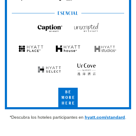
Centric
Vacation
Club
ESENCIAL
Caption
Unscripted
by
by
Hyatt
Hyatt
Hyatt
Hyatt
Hyatt
Place
House
Studios
Hyatt
UrCove
Select
by
Hyatt
Be
More
Here
*Descubra los hoteles participantes en
hyatt.com/standard
.