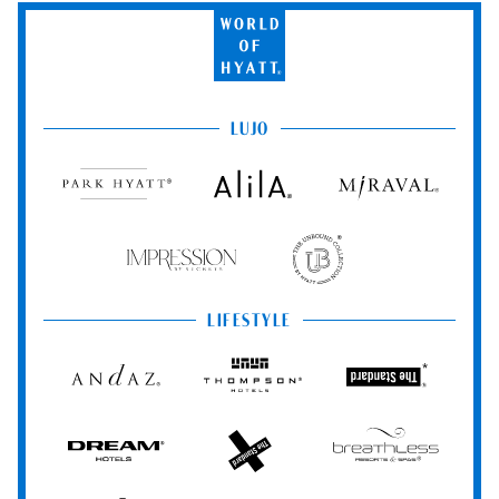
World
of
Hyatt
LUJO
Park
Alila
Miraval
Hyatt
Impression
The
by
Unbound
Secrets
Collection
LIFESTYLE
Andaz
Thompson
The
Hotels
Standard*
Dream
The
Breathless
Hotels
StandardX
Resorts