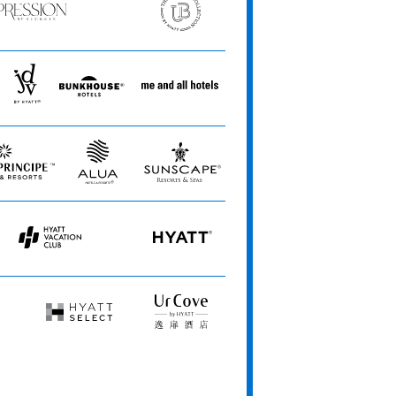
ession
The
Unbound
ets
Collection
JdV
Bunkhouse
Me
by
Hotels
and
Hyatt
All
Hotels
Alua
Sunscape
Hotels
Resorts
&
&
Resorts
Spas
Hyatt
HYATT
Vacation
Club
Hyatt
UrCove
Select
by
Hyatt