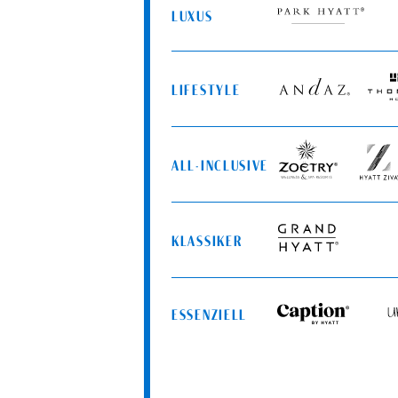
LUXUS
Park
Hyatt
LIFESTYLE
Andaz
Thom
Hotel
ALL-INCLUSIVE
Zoëtry
Hyatt
Wellness
Ziva
&
Spa
KLASSIKER
Resorts
Grand
Hyatt
ESSENZIELL
Caption
Uns
by
by
Hyatt
Hya