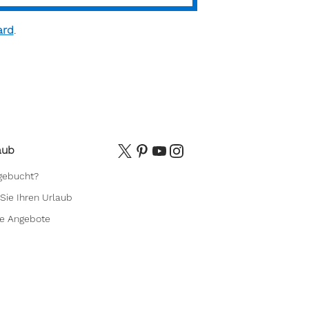
ard
.
aub
 gebucht?
Sie Ihren Urlaub
le Angebote