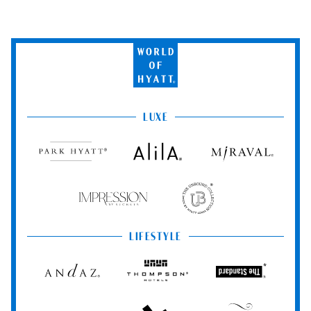
World
of
Hyatt
LUXE
Park
Alila
Miraval
Hyatt
Impression
The
by
Unbound
Secrets
Collection
LIFESTYLE
Andaz
Thompson
The
Hotels
Standard*