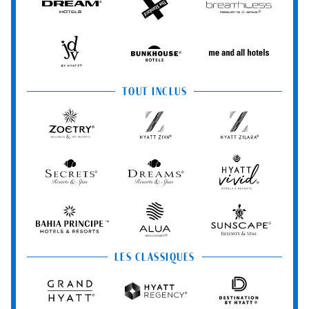
Dream
The
Breathless
Hotels
StandardX
Resorts
&
Spas
JdV
Bunkhouse
Me
by
Hotels
and
Hyatt
All
TOUT INCLUS
Hotels
Zoëtry
Hyatt
Hyatt
Wellness
Ziva
Zilara
&
Spa
Secrets
Dreams
Hyatt
Resorts
Resorts
Resorts
Vivid
&
&
Hotels
Spas
Spas
&
Bahia
Alua
Sunscape
Resorts
Principe
Hotels
Resorts
&
&
LES CLASSIQUES
Resorts
Spas
Grand
Hyatt
Destination