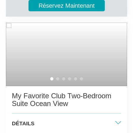
Réservez Maintenant
Informations complémentaires
Balcon aménagé avec table et chaises
Salle de bain complète avec une plus large gamme
d'articles de toilette
Grand salon avec canapé
Smart TV, cafetière à capsules, minibar de bienvenue
Services My Favorite Club
My Favorite Club Two-Bedroom
Suite Ocean View
DÉTAILS
2 lits king-size ou 4 lits simples