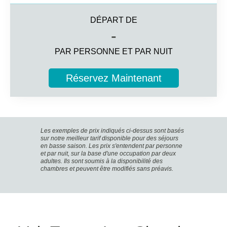
DÉPART DE
83m2
-
Vue sur l'océan
PAR PERSONNE ET PAR NUIT
4 personnes
Réservez Maintenant
Informations complémentaires
Suite avec deux chambres
2 terrasses aménagées avec vue panoramique sur
l'océan Atlantique.
Les exemples de prix indiqués ci-dessus sont basés
2 salles de bain complètes avec une plus large gamme
sur notre meilleur tarif disponible pour des séjours
en basse saison. Les prix s'entendent par personne
d'articles de toilette
et par nuit, sur la base d'une occupation par deux
Grand salon avec canapté et accès à la terrasse
adultes. Ils sont soumis à la disponibilité des
chambres et peuvent être modifiés sans préavis.
Smart TV, cafetière à capsules, minibar de bienvenue
Services My Favorite Club
Espace pour un maximum de 4 personnes