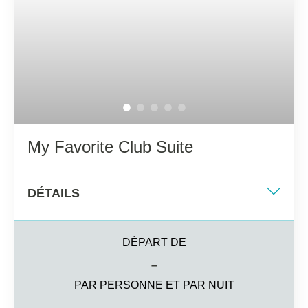
Salle de bain complète avec une plus large gamme
d'articles de toilette
Chambre avec salon
Smart TV, cafetière à capsules, minibar de bienvenue
Services My Favorite Club
My Favorite Club Suite
DÉTAILS
Lit King-size ou deux lits simples
DÉPART DE
36m2
-
Différents points de vue
PAR PERSONNE ET PAR NUIT
3 personnes