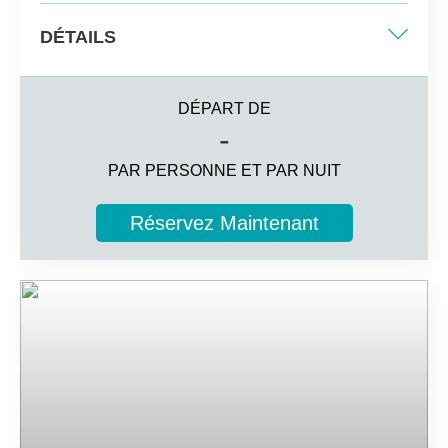
DÉTAILS
Lit King-size ou deux lits simples
DÉPART DE
36m2
-
Différents points de vue
PAR PERSONNE ET PAR NUIT
3 personnes
Réservez Maintenant
Informations complémentaires
Balcon aménagé avec table et chaises
Salle de bain complète avec une plus large gamme
d'articles de toilette
Chambre avec salon
Smart TV, cafetière à capsules, minibar de bienvenue
Services My Favorite Club