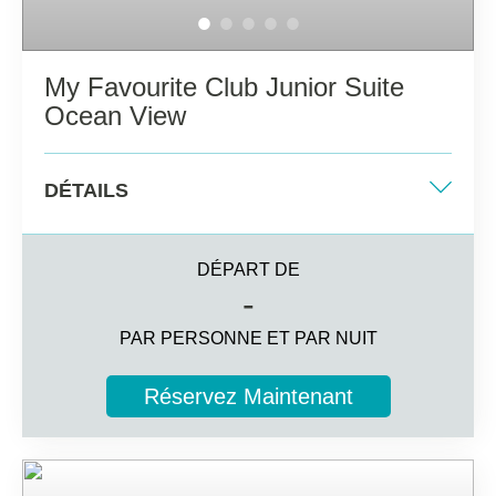
My Favourite Club Junior Suite
Ocean View
DÉTAILS
Lit King-size ou deux lits simples
DÉPART DE
36m2
-
Vue sur l'océan
PAR PERSONNE ET PAR NUIT
3 personnes
Réservez Maintenant
Informations complémentaires
Balcon aménagé avec vue panoramique sur l'océan
Atlantique.