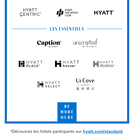
Hyatt
Regency
by
Hyatt
Hyatt
Hyatt
HYATT
Centric
Vacation
Club
LES ESSENTIELS
Caption
Unscripted
by
by
Hyatt
Hyatt
Hyatt
Hyatt
Hyatt
Place
House
Studios
Hyatt
UrCove
Select
by
Hyatt
Be
More
Here
*Découvrez les hôtels participants sur
hyatt.com/standard
.