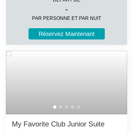
28m2
-
Vue sur l'océan
PAR PERSONNE ET PAR NUIT
2 personnes
Réservez Maintenant
Informations complémentaires
Balcon aménagé avec vue sur l’océan
Salle de bain complète avec une plus large gamme
d'articles de toilette
Smart TV, cafetière à capsules, minibar de bienvenue
Services My Favorite Club
My Favorite Club Junior Suite